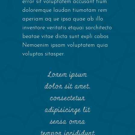
error sit voluptatem accusant tium
doloremque laudan tiumotam rem
aperiam aq ue ipsa quae ab illo
inventore veritatis etquai sarchitecto
beatae vitae dicta sunt expli cabos
Nemoenim ipsam voluptatem quia
voluptas sitasper.
Lorem ipsum
dolor sit amet,
consectetur
adipisicinge lit
sensa omna
tempor incididunt