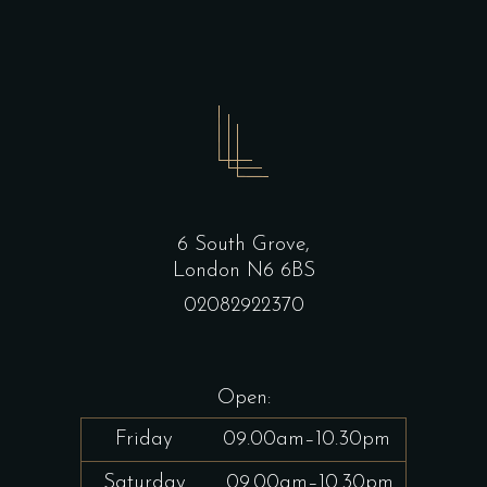
6 South Grove,
London N6 6BS
02082922370
Open:
Friday
09.00am–10.30pm
Saturday
09.00am–10.30pm