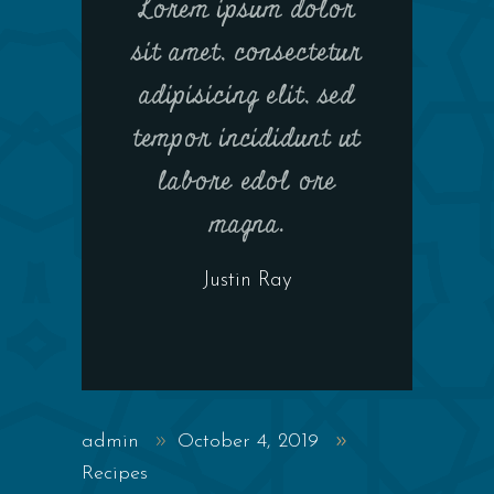
Lorem ipsum dolor
sit amet, consectetur
adipisicing elit, sed
tempor incididunt ut
labore edol ore
magna.
Justin Ray
admin
October 4, 2019
Recipes